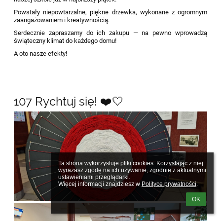
Powstały niepowtarzalne, piękne drzewka, wykonane z ogromnym
zaangażowaniem i kreatywnością.
Serdecznie zapraszamy do ich zakupu — na pewno wprowadzą
świąteczny klimat do każdego domu!
A oto nasze efekty!
107 Rychtuj się! ❤️🤍
Ta strona wykorzystuje pliki cookies. Korzystając z niej 
wyrażasz zgodę na ich używanie, zgodnie z aktualnymi 
ustawieniami przeglądarki.

Więcej informacji znajdziesz w 
Polityce prywatności
.
OK