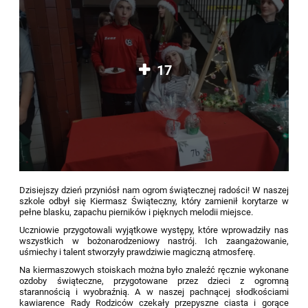
17
Dzisiejszy dzień przyniósł nam ogrom świątecznej radości! W naszej
szkole odbył się Kiermasz Świąteczny, który zamienił korytarze w
pełne blasku, zapachu pierników i pięknych melodii miejsce.
Uczniowie przygotowali wyjątkowe występy, które wprowadziły nas
wszystkich w bożonarodzeniowy nastrój. Ich zaangażowanie,
uśmiechy i talent stworzyły prawdziwie magiczną atmosferę.
Na kiermaszowych stoiskach można było znaleźć ręcznie wykonane
ozdoby świąteczne, przygotowane przez dzieci z ogromną
starannością i wyobraźnią. A w naszej pachnącej słodkościami
kawiarence Rady Rodziców czekały przepyszne ciasta i gorące