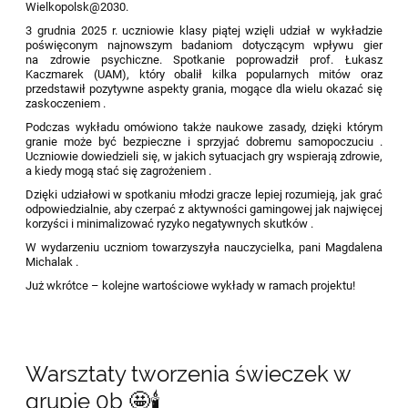
Wielkopolsk@2030.
3 grudnia 2025 r. uczniowie klasy piątej wzięli udział w wykładzie
poświęconym najnowszym badaniom dotyczącym wpływu gier
na zdrowie psychiczne. Spotkanie poprowadził prof. Łukasz
Kaczmarek (UAM), który obalił kilka popularnych mitów oraz
przedstawił pozytywne aspekty grania, mogące dla wielu okazać się
zaskoczeniem .
Podczas wykładu omówiono także naukowe zasady, dzięki którym
granie może być bezpieczne i sprzyjać dobremu samopoczuciu .
Uczniowie dowiedzieli się, w jakich sytuacjach gry wspierają zdrowie,
a kiedy mogą stać się zagrożeniem .
Dzięki udziałowi w spotkaniu młodzi gracze lepiej rozumieją, jak grać
odpowiedzialnie, aby czerpać z aktywności gamingowej jak najwięcej
korzyści i minimalizować ryzyko negatywnych skutków .
W wydarzeniu uczniom towarzyszyła nauczycielka, pani Magdalena
Michalak .
Już wkrótce – kolejne wartościowe wykłady w ramach projektu!
Warsztaty tworzenia świeczek w
grupie 0b 🤩🕯