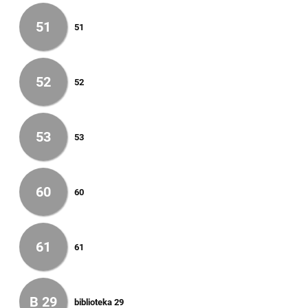
51
51
52
52
53
53
60
60
61
61
B 29
biblioteka 29