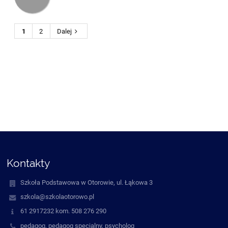
1
2
Dalej
Kontakty
Szkoła Podstawowa w Otorowie, ul. Łąkowa 3
szkola@szkolaotorowo.pl
61 2917232 kom. 508 276 290
pedagog, pedagog specjalny, psycholog